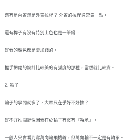
還有是內置還是外置拉桿？ 外置的拉桿通常貴一點。
還有桿子有沒有特別上色也是一筆錢。
好看的顏色都是要加錢的，
握手把處的設計比較美的有弧度的那種，當然就比較貴。
2. 輪子
輪子的學問就多了，
大眾只在乎好不好推？
好不好推關鍵性因素在於輪子有沒有『軸承』，
一般人只會看到寫萬向輪飛機輪，
但萬向輪不一定是有軸承。