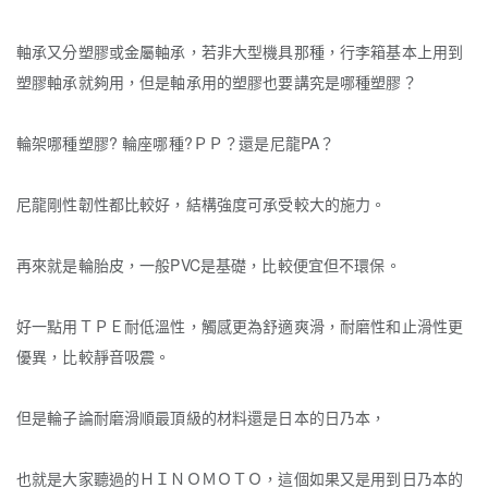
軸承又分塑膠或金屬軸承，若非大型機具那種，行李箱基本上用到
塑膠軸承就夠用，但是軸承用的塑膠也要講究是哪種塑膠？
輪架哪種塑膠? 輪座哪種?
ＰＰ？還是尼龍PA？
尼龍剛性韌性都比較好，結構強度可承受較大的施力。
再來就是輪胎皮，一般PVC是基礎，比較便宜但不環保。
好一點用ＴＰＥ耐低溫性，觸感更為舒適爽滑，耐磨性和止滑性更
優異，比較靜音吸震。
但是輪子論耐磨滑順最頂級的材料還是日本的日乃本，
也就是大家聽過的ＨＩＮＯＭＯＴＯ，這個如果又是用到日乃本的