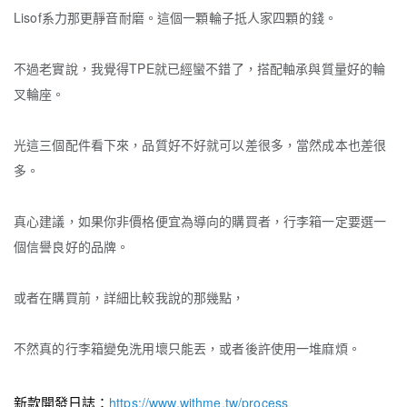
Lisof系力那更靜音耐磨。這個一顆輪子抵人家四顆的錢。
不過老實說，我覺得TPE就已經蠻不錯了，搭配軸承與質量好的輪
叉輪座。
光這三個配件看下來，品質好不好就可以差很多，當然成本也差很
多。
真心建議，如果你非價格便宜為導向的購買者，
行李箱一定要選一
個信譽良好的品牌。
或者在購買前，詳細比較我說的那幾點，
不然真的行李箱變免洗用壞只能丟，或者後許使用一堆麻煩。
新款開發日誌：
https://www.withme.tw/process